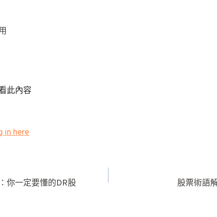
用
看此內容
 in here
：你一定要懂的DR股
股票術語