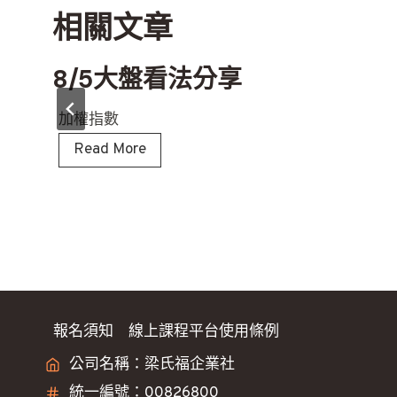
相關文章
覽
8/5大盤看法分享
加權指數
8
Read More
/
5
大
盤
看
法
分
報名須知
線上課程平台使用條例
享
公司名稱：梁氏福企業社
統一編號：00826800