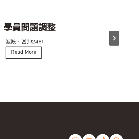
學員問題調整
波段、當沖2481
學
Read More
員
問
題
調
整