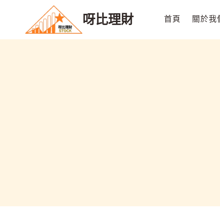
Skip
呀比理財
to
首頁
關於我
content