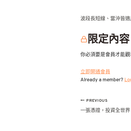
波段長短線、當沖皆適
限定內容
你必須要是會員才能觀
立即開通會員
Already a member?
Log
文
PREVIOUS
一張憑證，投資全世界
章
導