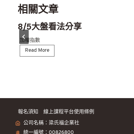
相關文章
覽
8/5大盤看法分享
加權指數
8
Read More
/
5
大
盤
看
法
分
報名須知
線上課程平台使用條例
享
公司名稱：梁氏福企業社
統一編號：00826800