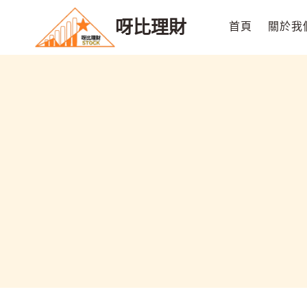
Skip
呀比理財
to
首頁
關於我
content