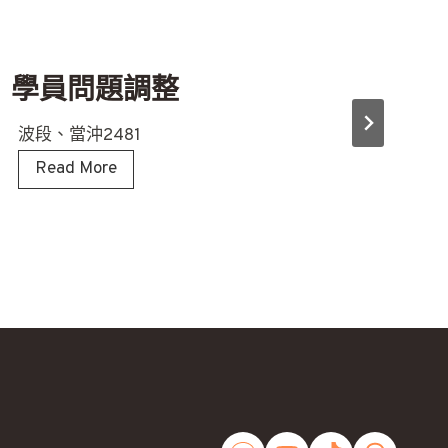
學員問題調整
波段、當沖2481
學
Read More
員
問
題
調
整