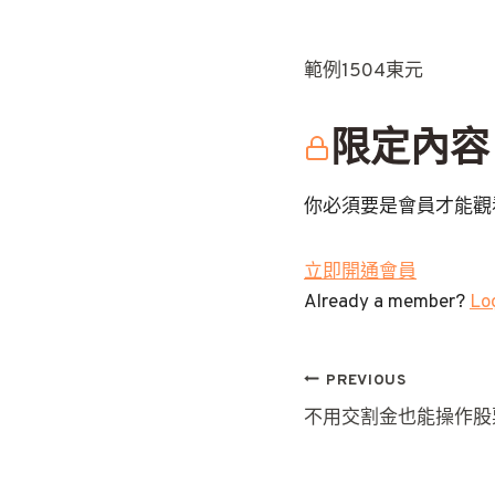
範例1504東元
限定內容
你必須要是會員才能觀
立即開通會員
Already a member?
Log
文
PREVIOUS
不用交割金也能操作股
章
導