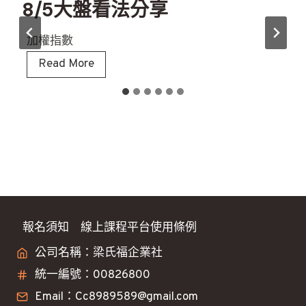
8/5大盤看法分享
加權指數
8
Read More
/
5
大
盤
看
法
分
享
報名須知
線上課程平台使用條例
公司名稱：梁氏福企業社
統一編號：00826800
Email：Cc8989589@gmail.com