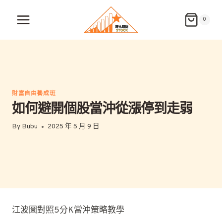
Skip
to
0
content
財富自由養成班
如何避開個股當沖從漲停到走弱
By
Bubu
2025 年 5 月 9 日
江波圖對照5分K當沖策略教學