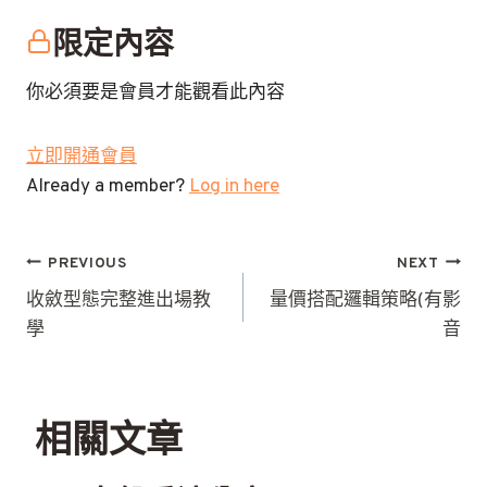
限定內容
你必須要是會員才能觀看此內容
立即開通會員
Already a member?
Log in here
文
PREVIOUS
NEXT
章
收斂型態完整進出場教
量價搭配邏輯策略(有影
學
音
導
覽
相關文章