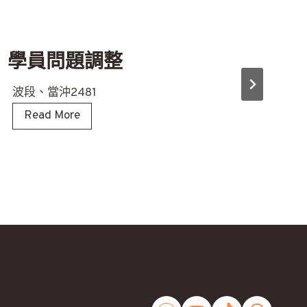
學員問題調整
波段、當沖2481
學
Read More
員
問
題
調
整