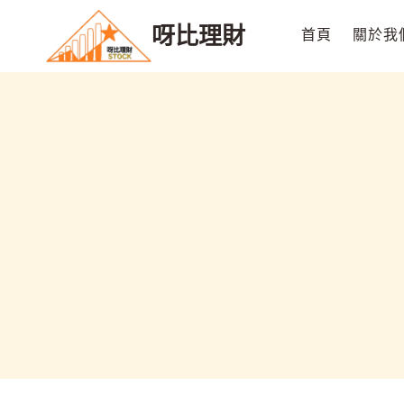
Skip
呀比理財
to
首頁
關於我
content