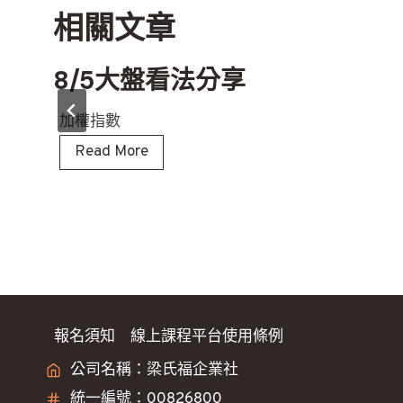
相關文章
覽
8/5大盤看法分享
加權指數
8
Read More
/
5
大
盤
看
法
分
報名須知
線上課程平台使用條例
享
公司名稱：梁氏福企業社
統一編號：00826800