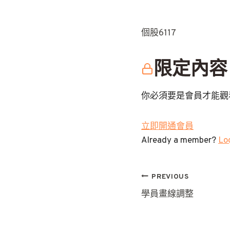
個股6117
限定內容
你必須要是會員才能觀
立即開通會員
Already a member?
Log
文
PREVIOUS
學員畫線調整
章
導