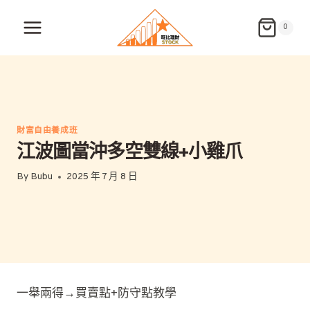
Skip
to
0
content
財富自由養成班
江波圖當沖多空雙線+小雞爪
By
Bubu
2025 年 7 月 8 日
一舉兩得→買賣點+防守點教學