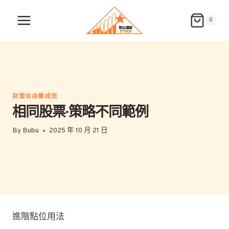
Skip
to
0
content
財富自由養成班
相同股票·策略不同範例
By
Bubu
2025 年 10 月 21 日
進階點位用法