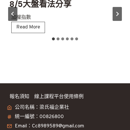
8/5大盤看法分享
加權指數
8
Read More
/
5
大
盤
看
法
分
享
報名須知
線上課程平台使用條例
公司名稱：梁氏福企業社
統一編號：00826800
Email：Cc8989589@gmail.com