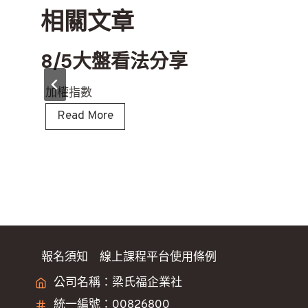
相關文章
覽
8/5大盤看法分享
加權指數
8
Read More
/
5
大
盤
看
法
分
報名須知
線上課程平台使用條例
享
公司名稱：梁氏福企業社
統一編號：00826800