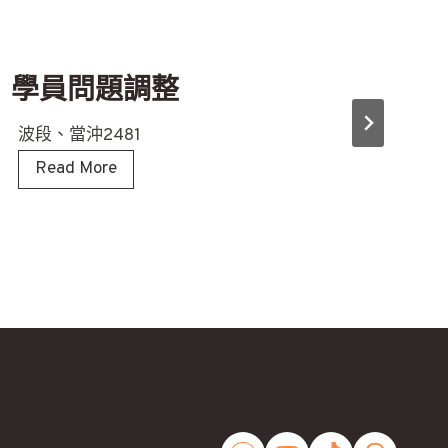
學員問題調整
波段、當沖2481
學
Read More
員
問
題
調
整