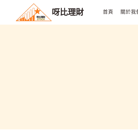
Skip
呀比理財
to
首頁
關於我
content