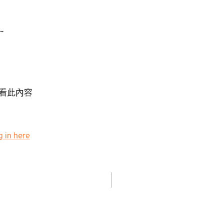
~
看此內容
 in here