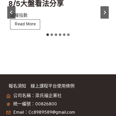
8/5大盤看法分享
加權指數
8
Read More
/
5
大
盤
看
法
分
享
報名須知
線上課程平台使用條例
公司名稱：梁氏福企業社
統一編號：00826800
Email：Cc8989589@gmail.com