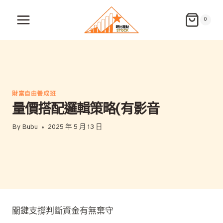
Skip
to
0
content
財富自由養成班
量價搭配邏輯策略(有影音
By
Bubu
2025 年 5 月 13 日
關鍵支撐判斷資金有無棄守