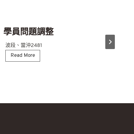
學員問題調整
波段、當沖2481
學
Read More
員
問
題
調
整