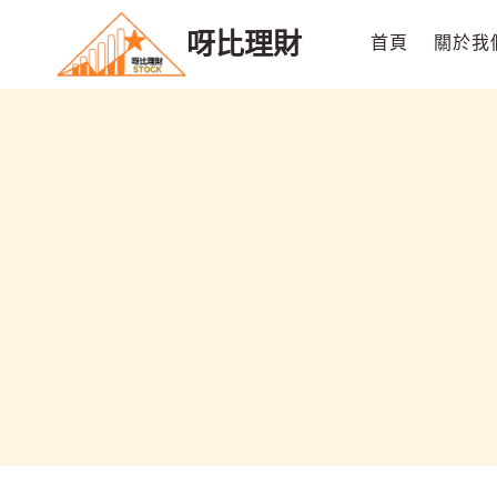
Skip
呀比理財
to
首頁
關於我
content