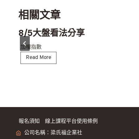
覽
相關文章
8/5大盤看法分享
加權指數
8
Read More
/
5
大
盤
看
法
分
報名須知
線上課程平台使用條例
享
公司名稱：梁氏福企業社