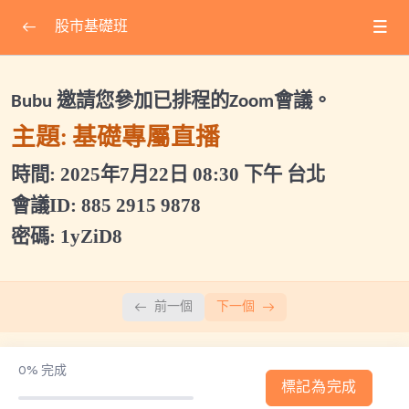
股市基礎班
課程公告
0/3
邀請您參加已排程的
會議。
Bubu
Zoom
2025.07.22基礎專屬直播
主題
基礎專屬直播
:
2025.08.06福利課會議ID
時間: 2025年7月22日 08:30 下午 台北
2025.11.15(六)波段擬定策略專屬直播
會議ID: 885 2915 9878
密碼: 1yZiD8
股市基礎班主課程
0/14
其他補充
0/18
前一個
下一個
0%
完成
標記為完成