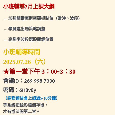
小班輔導
月上課大綱
2025.10.08(三)財富班專屬直播
7
2025.10.30(四)小班輔導會議
→ 加強關鍵摩斯密碼抓點位
（當沖、波段）
2025.11.15(六)波段擬定策略專屬直播
→ 學員進出場策略調整
2025.11.22(六)小班輔導會議
→ 高勝率波段選股關鍵位置
2025.12.02(二)小班輔導會議1
小班輔導時間
2025.12.27(六)小班輔導會議2
2025.07.26
（六）
★第一堂下午
3
：
00~3
：
30
直播與福利課
0/7
會議
：
ID
269 998 7330
財富自由養成班-主課程
0/16
密碼：
6H8v8y
當沖速成班
0/6
（課程預估會上超過
分鐘）
5-10
等系統把錄影檔儲存後，
每月小班輔導
才有辦法開第二堂。