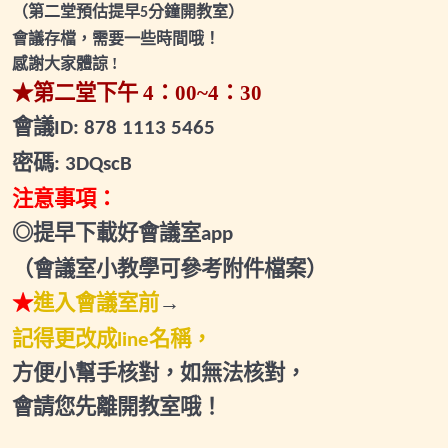
（第二堂預估提早
分鐘開教室）
5
其他範例與補充
0/4
會議存檔，需要一些時間哦！
感謝大家體諒
!
★第二堂下午
4
：
00~4
：
30
會議
ID: 878 1113 5465
密碼
: 3DQscB
注意事項：
◎提早下載好會議室
app
（會議室小教學可參考
附件檔案）
★
進入會議室前
→
記得更改成
名稱，
line
方便小幫手核對，如無法核對，
會請您先離開教室哦！