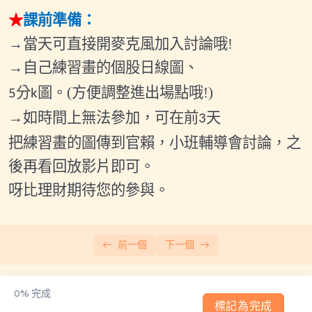
★
課前準備：
→當天可直接開麥克風加入討論哦
!
→自己練習畫的個股日線圖、
分
圖。(
方便調整進出場點哦!)
5
k
→如時間上無法參加，可在前
天
3
把練習畫的圖傳到官賴，
小班輔導會討論，之
後再看回放影片即可。
呀比理財期待您的參與。
前一個
下一個
0%
完成
標記為完成