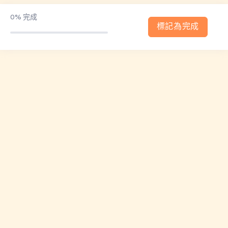
2025.10.08(三)財富班專屬直播
0%
完成
標記為完成
2025.10.30(四)小班輔導會議
2025.11.15(六)波段擬定策略專屬直播
2025.11.22(六)小班輔導會議
2025.12.02(二)小班輔導會議1
2025.12.27(六)小班輔導會議2
直播與福利課
0/7
財富自由養成班-主課程
0/16
當沖速成班
0/6
每月小班輔導