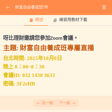
財富自由養成班1年
概述
練習用教材下載
課程公告
0/14
★線上會議使用方式教學★
呀比理財邀請您參加
會議。
Zoom
2025.06.29小班輔導會議
主題
財富自由養成班專屬直播
:
2025.07.22基礎專屬直播
台北時間: 2025年
10
月
8
日
2025.07.26小班輔導會議
晚上
8
：
00~8
：
30
會議ID: 832 1438 3633
2025.08.06福利課會議ID
密碼: 3F2eHB
2025.08.30(六)小班輔導會議
2025.09.07(日)關鍵進出場-專屬直播
前一個
下一個
2025.09.20(六)小班輔導會議