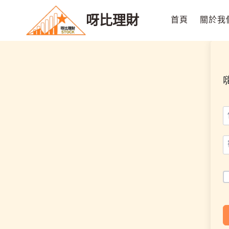
Skip
呀比理財
to
首頁
關於我
content