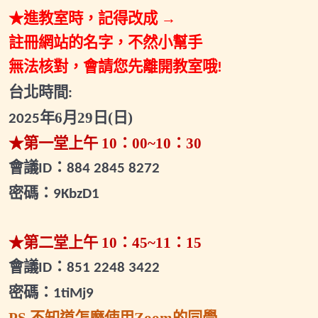
★進教室時，記得改成
→
2025.09.07(日)關鍵進出場-專屬直播
註冊網站的名字，
不然小幫手
2025.09.20(六)小班輔導會議
無法核對，會請您先離開教室哦
!
2025.10.08(三)財富班專屬直播
台北時間
:
2025.10.30(四)小班輔導會議
年
6
月29日(日)
2025
2025.11.15(六)波段擬定策略專屬直播
★第一堂上午
10
：
00~10
：
30
會議
：
2025.11.22(六)小班輔導會議
ID
884 2845 8272
密碼：
9KbzD1
2025.12.02(二)小班輔導會議1
2025.12.27(六)小班輔導會議2
★第二堂上午
10
：
45~11
：
15
2026.01.07(三)小班輔導會議1
會議
：
ID
851 2248 3422
2026.01.25(日)小班輔導會議2
密碼：
1tiMj9
2026.02.07(六)小班輔導會議1
PS.不知道怎麼使用Zoom的同學