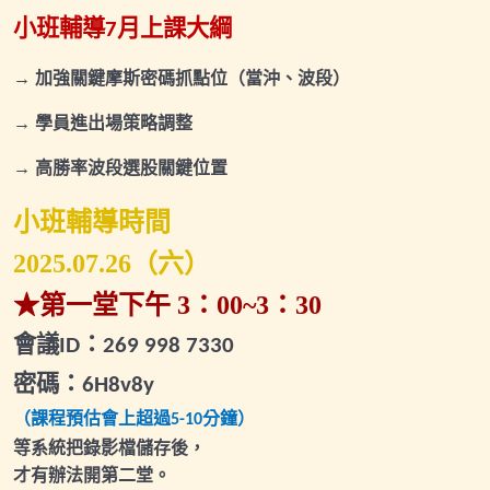
小班輔導
月上課大綱
2025.09.07(日)關鍵進出場-專屬直播
7
2025.09.20(六)小班輔導會議
→ 加強關鍵摩斯密碼抓點位
（當沖、波段）
2025.10.08(三)財富班專屬直播
→ 學員進出場策略調整
2025.10.30(四)小班輔導會議
→ 高勝率波段選股關鍵位置
2025.11.15(六)波段擬定策略專屬直播
小班輔導時間
2025.11.22(六)小班輔導會議
2025.07.26
（六）
★第一堂下午
3
：
00~3
：
30
2025.12.02(二)小班輔導會議1
會議
：
ID
269 998 7330
2025.12.27(六)小班輔導會議2
密碼：
6H8v8y
2026.01.07(三)小班輔導會議1
（課程預估會上超過
分鐘）
5-10
2026.01.25(日)小班輔導會議2
等系統把錄影檔儲存後，
才有辦法開第二堂。
2026.02.07(六)小班輔導會議1