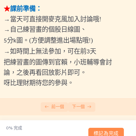
2026.07.17(五)小班輔導會議2
★
課前準備：
2026.08.01(六)小班輔導會議1
→當天可直接開麥克風加入討論哦
!
→自己練習畫的個股日線圖、
2026.08.14(五)小班輔導會議2
分
圖。(
方便調整進出場點哦!)
5
k
直播與福利課
0/8
→如時間上無法參加，可在前
天
3
財富自由養成班-主課程
0/21
把練習畫的圖傳到官賴，
小班輔導會討
論，之後再看回放影片即可。
當沖速成班
0/6
呀比理財期待您的參與。
每月小班輔導
0/30
其他範例與補充
0/12
前一個
下一個
0%
完成
標記為完成