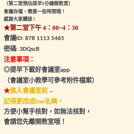
（第二堂預估提早
分鐘開教室）
5
2026.02.26(四)小班輔導會議2
會議存檔，需要一些時間哦！
感謝大家體諒
!
2026.03.06(五)小班輔導會議1
★第二堂下午
4
：
00~4
：
30
2026.03.21(六)小班輔導會議2
會議
ID: 878 1113 5465
密碼
: 3DQscB
2026.04.03(五)小班輔導會議1
注意事項：
2026.04.25(六)小班輔導會議2
◎提早下載好會議室
app
2026.05.08(五)小班輔導會議1
（會議室小教學可參考
附件檔案）
2026.05.23(六)小班輔導會議2
★
進入會議室前
→
2026.06.06(六)小班輔導會議1
記得更改成
名稱，
line
方便小幫手核對，如無法核對，
2026.06.19(五)小班輔導會議2
會請您先離開教室哦！
2026.07.04(六)小班輔導會議1