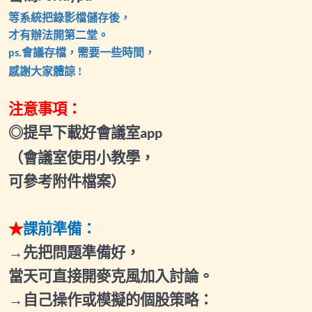
等系統把錄影檔儲存後，
2026.02.26(四)小班輔導會議2
才有辦法開第二堂。
會議存檔，需要一些時間，
ps.
2026.03.06(五)小班輔導會議1
感謝大家體諒
!
2026.03.21(六)小班輔導會議2
注意事項：
2026.04.03(五)小班輔導會議1
◎提早下載好會議室
app
2026.04.25(六)小班輔導會議2
（會議室使用小教學，
2026.05.08(五)小班輔導會議1
可參考附件檔案）
2026.05.23(六)小班輔導會議2
★
課前準備：
2026.06.06(六)小班輔導會議1
→先把問題準備好，
2026.06.19(五)小班輔導會議2
當天可直接開麥克風加入討論。
2026.07.04(六)小班輔導會議1
→自己操作或模擬的個股策略：