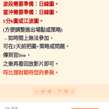
2026.07.17(五)小班輔導會議2
波段需要準備：日線圖。
當沖需要準備：日線圖、
2026.08.01(六)小班輔導會議1
分
圖或江波圖。
5
k
2026.08.14(五)小班輔導會議2
(
方便調整進出場點或策略
)
直播與福利課
0/8
→如時間上無法參加，
可在
2
天前把圖
+
策略或問題，
財富自由養成班-主課程
0/21
傳到官
，
line
當沖速成班
0/6
之後再看回放影片即可。
每月小班輔導
0/30
呀比理財期待您的參與。
其他範例與補充
0/12
前一個
下一個
0%
完成