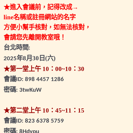
★進入會議前，記得改成→
2025.09.07(日)關鍵進出場-專屬直播
line名稱或註冊網站的名字
2025.09.20(六)小班輔導會議
方便小幫手核對，如無法核對，
2025.10.08(三)財富班專屬直播
會請您先離開教室哦！
2025.10.30(四)小班輔導會議
台北時間
:
2025.11.15(六)波段擬定策略專屬直播
年
8
月
30
日(六)
2025
★第一堂上午
10
：
00~10
：
30
2025.11.22(六)小班輔導會議
會議
ID: 898 4457 1286
2025.12.02(二)小班輔導會議1
密碼
: 3twKuW
2025.12.27(六)小班輔導會議2
2026.01.07(三)小班輔導會議1
★第二堂上午
10
：
45~11
：
15
2026.01.25(日)小班輔導會議2
會議
ID: 823 6378 5759
密碼
: 8Hdypu
2026.02.07(六)小班輔導會議1