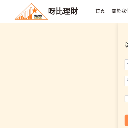
Skip
呀比理財
to
首頁
關於我
content