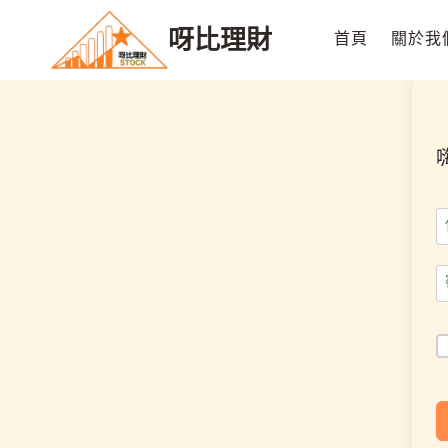
Skip
呀比理財
to
首頁
關於我
content