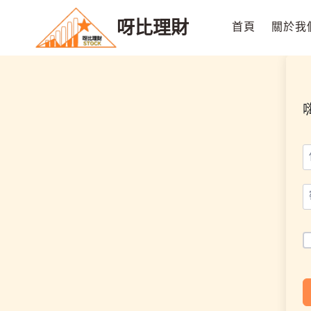
Skip
呀比理財
to
首頁
關於我
content