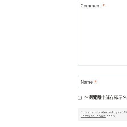
Comment
*
Name
*
在
瀏覽器
中儲存顯示名
This site is protected by reC
Terms of Service
apply.