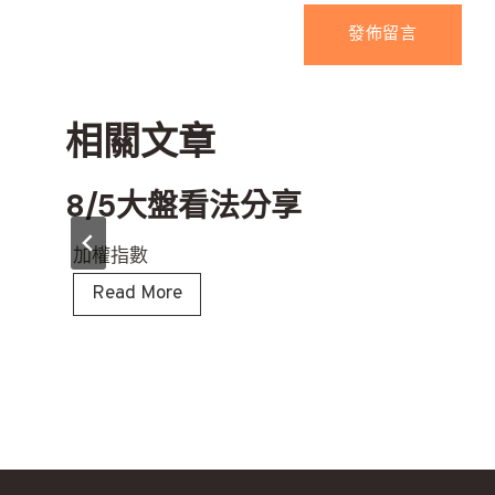
相關文章
8/5大盤看法分享
加權指數
8
Read More
/
5
大
盤
看
法