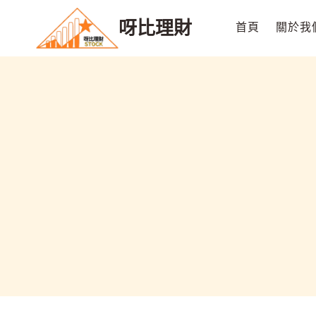
Skip
呀比理財
to
首頁
關於我
content