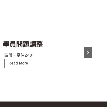
學員問題調整
波段、當沖2481
學
Read More
員
問
題
調
整