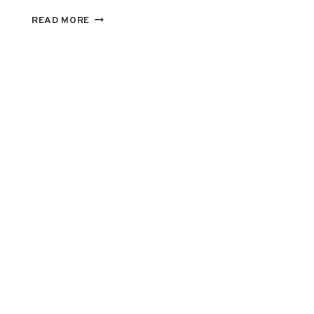
不
READ MORE
用
交
割
金
也
能
操
作
股
票
的
祕
密