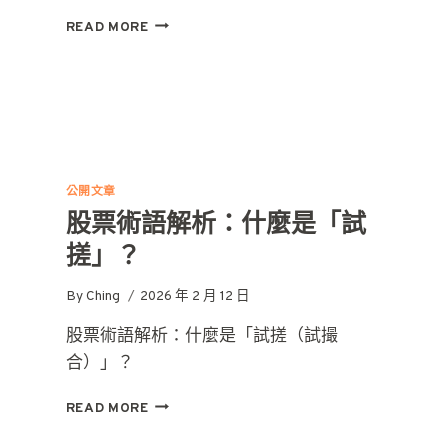
牛
READ MORE
市
/
熊
市
一
次
看
懂
公開文章
股票術語解析：什麼是「試
搓」？
By
Ching
2026 年 2 月 12 日
股票術語解析：什麼是「試搓（試撮
合）」？
股
READ MORE
票
術