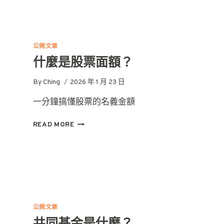
語
解
析：
什
公開文章
麼
什麼是股票面額？
是
「試
By
Ching
2026 年 1 月 23 日
搓」？
一分鐘搞懂股票的名義金額
什
READ MORE
麼
是
股
票
面
額？
公開文章
共同基金是什麼？