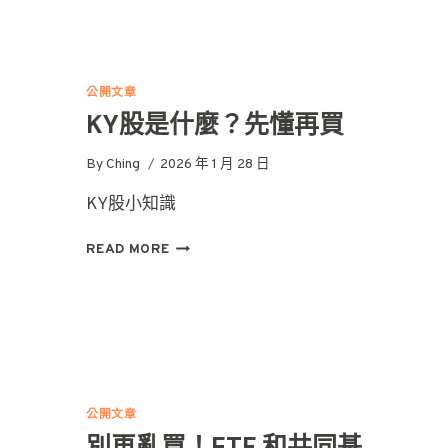
手
必
修
課：
公開文章
三
KY股是什麼？先懂再買
大
法
By
Ching
2026 年 1 月 28 日
人
一
KY股小知識
次
搞
KY
READ MORE
懂
股
是
什
麼？
先
懂
再
買
公開文章
別再亂買！ETF 和共同基