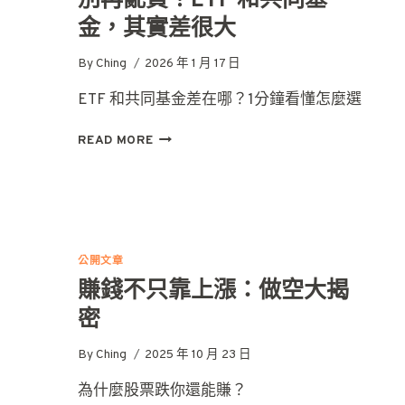
金，其實差很大
By
Ching
2026 年 1 月 17 日
ETF 和共同基金差在哪？1分鐘看懂怎麼選
別
READ MORE
再
亂
買！
ETF
和
共
公開文章
同
賺錢不只靠上漲：做空大揭
基
金，
密
其
實
By
Ching
2025 年 10 月 23 日
差
很
為什麼股票跌你還能賺？
大