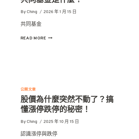
By
Ching
2026 年 1 月 15 日
共同基金
共
READ MORE
同
基
金
是
什
麼？
公開文章
股價為什麼突然不動了？搞
懂漲停跌停的秘密！
By
Ching
2025 年 10 月 15 日
認識漲停與跌停