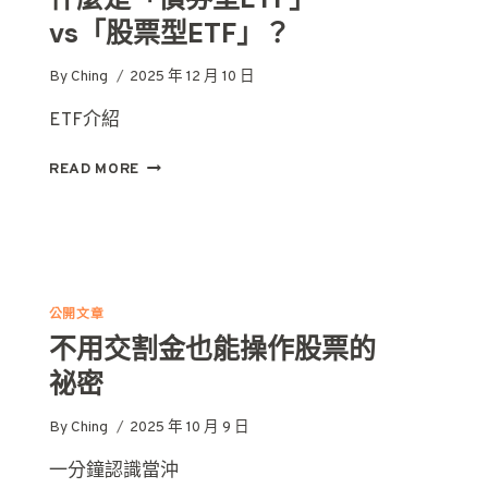
有
vs「股票型ETF」？
「*」？
By
Ching
2025 年 12 月 10 日
ETF介紹
什
READ MORE
麼
是
「債
券
型
ETF」
公開文章
VS「股
不用交割金也能操作股票的
票
型
祕密
ETF」？
By
Ching
2025 年 10 月 9 日
一分鐘認識當沖