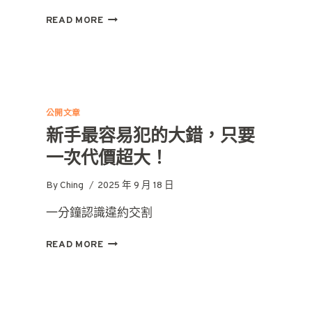
股
READ MORE
價
為
什
麼
突
然
公開文章
不
新手最容易犯的大錯，只要
動
了？
一次代價超大！
搞
懂
By
Ching
2025 年 9 月 18 日
漲
停
一分鐘認識違約交割
跌
停
新
READ MORE
的
手
秘
最
密！
容
易