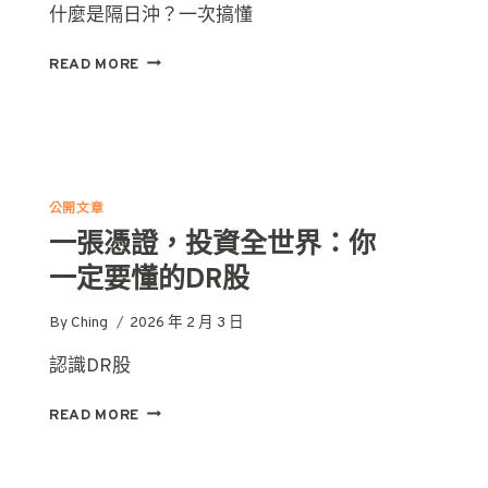
什麼是隔日沖？一次搞懂
隔
READ MORE
日
沖：
一
天
價
差
公開文章
的
一張憑證，投資全世界：你
短
線
一定要懂的DR股
操
作
By
Ching
2026 年 2 月 3 日
術
認識DR股
一
READ MORE
張
憑
證，