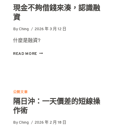
現金不夠借錢來湊，認識融
資
By
Ching
2026 年 3 月 12 日
什麼是融資?
現
READ MORE
金
不
夠
借
錢
來
公開文章
湊，
隔日沖：一天價差的短線操
認
識
作術
融
資
By
Ching
2026 年 2 月 18 日