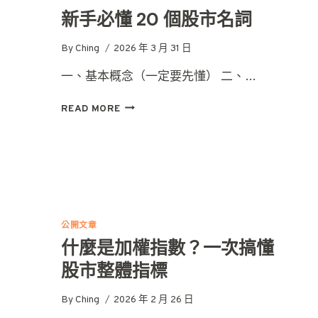
新手必懂 20 個股市名詞
By
Ching
2026 年 3 月 31 日
一、基本概念（一定要先懂） 二、…
新
READ MORE
手
必
懂
20
個
股
市
名
公開文章
詞
什麼是加權指數？一次搞懂
股市整體指標
By
Ching
2026 年 2 月 26 日