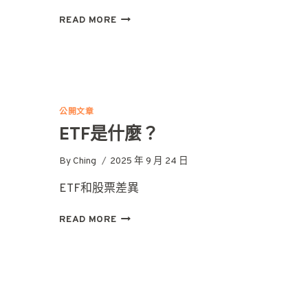
賺
READ MORE
錢
不
只
靠
上
漲：
公開文章
做
ETF是什麼？
空
大
By
Ching
2025 年 9 月 24 日
揭
密
ETF和股票差異
ETF
READ MORE
是
什
麼？