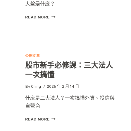
大盤是什麼？
什
READ MORE
麼
是
加
權
指
數？
公開文章
一
股市新手必修課：三大法人
次
搞
一次搞懂
懂
股
By
Ching
2026 年 2 月 14 日
市
整
什麼是三大法人？一次搞懂外資、投信與
體
自營商
指
標
股
READ MORE
市
新