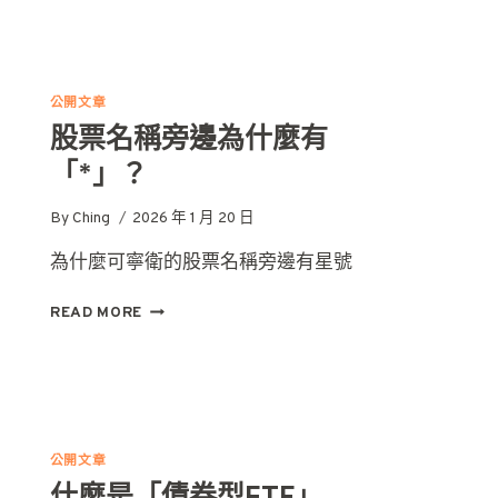
投
資
全
世
公開文章
界：
股票名稱旁邊為什麼有
你
一
「*」？
定
要
By
Ching
2026 年 1 月 20 日
懂
的
為什麼可寧衛的股票名稱旁邊有星號
DR
股
股
READ MORE
票
名
稱
旁
邊
為
公開文章
什
什麼是「債券型ETF」
麼