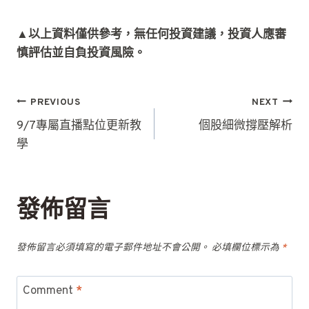
▲以上資料僅供參考，無任何投資建議，投資人應審
慎評估並自負投資風險。
文
PREVIOUS
NEXT
章
9/7專屬直播點位更新教
個股細微撐壓解析
學
導
覽
發佈留言
發佈留言必須填寫的電子郵件地址不會公開。
必填欄位標示為
*
Comment
*