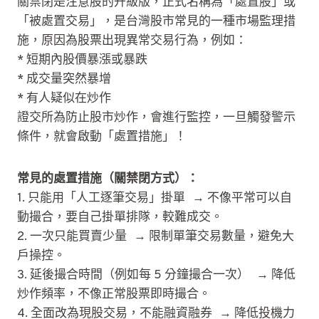
關禁閉是注意股的升級版，正式名稱為「處置股」或
「被處置交易」，是台灣股市常見的一種市場監理措
施，原因為股票出現異常交易行為，例如：
* 短期內股價暴漲或暴跌
* 成交量突然暴增
* 有人疑似在炒作
證交所為防止股市炒作，會進行監控，一旦觸發警示
條件，就會啟動「處置措施」！
常見的處置措施（關禁閉方式）：
1. 只能用「人工逐筆交易」掛單 → 不像平常可以自
動撮合，要自己掛單排隊，較難成交。
2. 一次只能買賣少量 → 限制單筆交易數量，避免大
戶操控。
3. 延後撮合時間（例如每 5 分鐘撮合一次） → 降低
炒作頻率，不像正常股票即時撮合。
4. 全面改為現股交易，不能融資融券 → 降低投機力