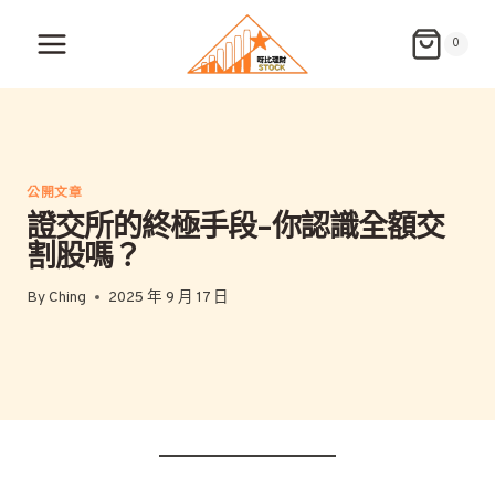
Skip
to
0
content
公開文章
證交所的終極手段-你認識全額交
割股嗎？
By
Ching
2025 年 9 月 17 日